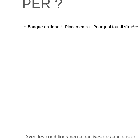
PER ?
Banque en ligne
Placements
Pourquoi faut-il s'intér
Avec les conditions peu attractives des anciens con