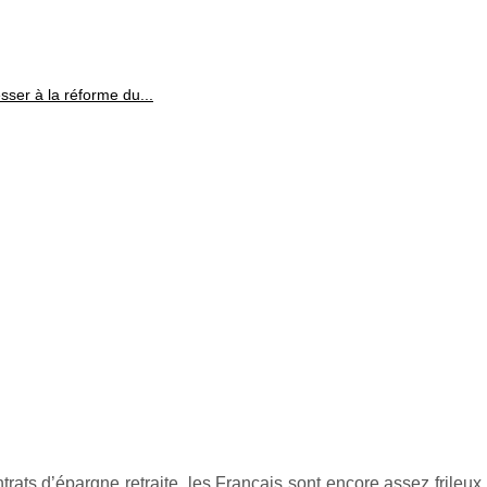
esser à la réforme du...
trats d’épargne retraite, les Français sont encore assez frileux