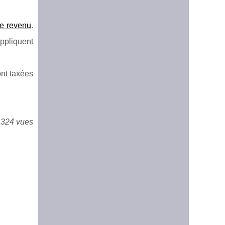
le revenu
.
ppliquent
ont taxées
 324 vues