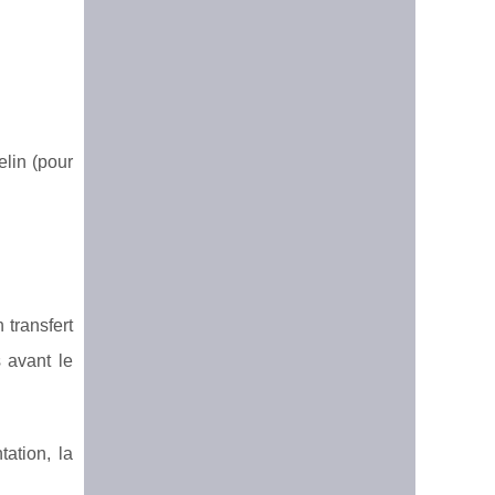
elin (pour
 transfert
 avant le
ation, la