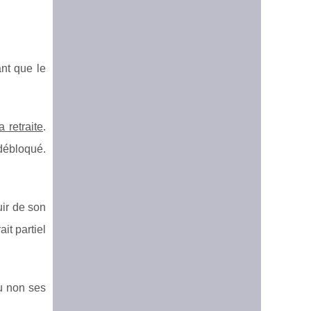
ant que le
 retraite
.
 débloqué.
uir de son
it partiel
ou non ses