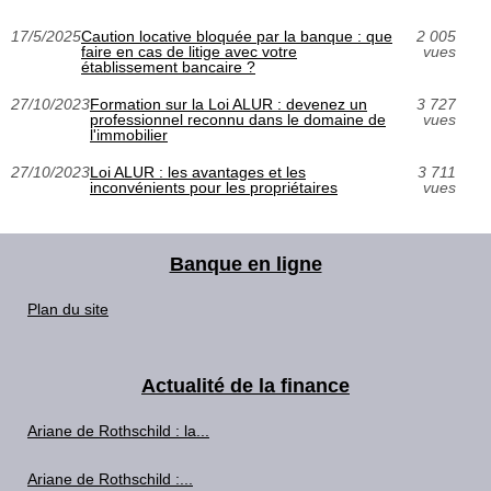
17/5/2025
Caution locative bloquée par la banque : que
2 005
faire en cas de litige avec votre
vues
établissement bancaire ?
27/10/2023
Formation sur la Loi ALUR : devenez un
3 727
professionnel reconnu dans le domaine de
vues
l'immobilier
27/10/2023
Loi ALUR : les avantages et les
3 711
inconvénients pour les propriétaires
vues
Banque en ligne
Plan du site
Actualité de la finance
Ariane de Rothschild : la...
Ariane de Rothschild :...