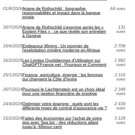
01/8/2026
Ariane de Rothschild : biographie,
64 vues
responsabilités et impact dans la banque
privée
30/7/2026
Ariane de Rothschild s’exprime après les «
131
Epstein Files » : ce que révèle son entretien
vues
à Genève
16/6/2025
Endeavour Mining : Un pionnier de
2 708
l'exploitation minière moderne en Afrique
vues
16/2/2025
Les Limites Quotidiennes d'Utilisation sur
1 982
ChatGPTFrance.net : Pourquoi et Comment
vues
25/1/2025
Finance, agriculture, énergie : les femmes
2 116
qui changent la Côte d'Ivoire
vues
26/7/2024
Pourquoi le Liechtenstein est un choix idéal
2 348
pour une gestion financière de prestige
vues
24/4/2024
Optimiser votre épargne : quels sont les
2 439
différents types de contrat d’assurance-vie ?
vues
15/2/2024
Faites des économies sur l'achat de votre
3 128
spa avec Spa.biz - des réductions allant
vues
jusqu'à -68pour-cent