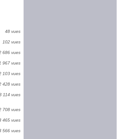
48 vues
102 vues
2 686 vues
1 967 vues
2 103 vues
2 428 vues
3 114 vues
2 708 vues
3 465 vues
3 566 vues