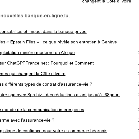
changent la Côte d'Ivoire
 nouvelles banque-en-ligne.lu.
ponsabilités et impact dans la banque privée
les « Epstein Files » : ce que révèle son entretien à Genève
xploitation minière moderne en Afrique
on sur ChatGPTFrance.net : Pourquoi et Comment
mmes qui changent la Côte d'Ivoire
es différents types de contrat d’assurance-vie ?
otre spa avec Spa.biz - des réductions allant jusqu'à -68pour-
le monde de la communication interespèces
rme avec l’assurance-vie ?
gistique de confiance pour votre e-commerce béarnais