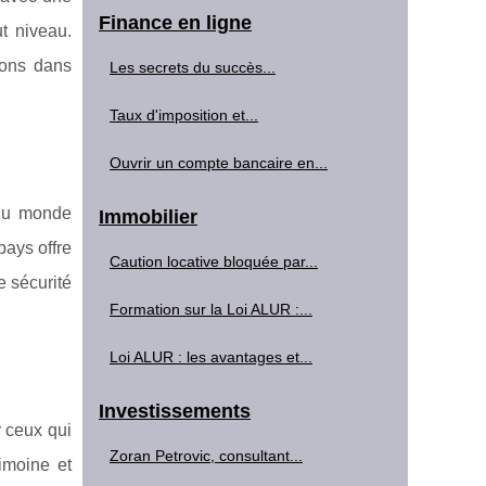
Finance en ligne
t niveau.
geons dans
Les secrets du succès...
Taux d'imposition et...
Ouvrir un compte bancaire en...
s du monde
Immobilier
pays offre
Caution locative bloquée par...
e sécurité
Formation sur la Loi ALUR :...
Loi ALUR : les avantages et...
Investissements
r ceux qui
Zoran Petrovic, consultant...
imoine et