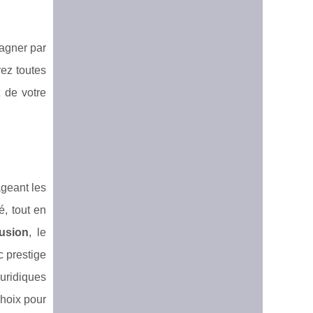
pagner par
rez toutes
 de votre
ageant les
é, tout en
usion
, le
c prestige
uridiques
choix pour