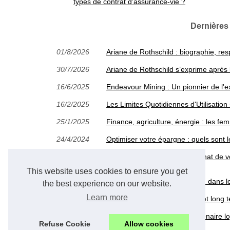
types de contrat d’assurance-vie ?
Dernières
01/8/2026
Ariane de Rothschild : biographie, res
30/7/2026
Ariane de Rothschild s’exprime après 
16/6/2025
Endeavour Mining : Un pionnier de l'e
16/2/2025
Les Limites Quotidiennes d'Utilisati
25/1/2025
Finance, agriculture, énergie : les fe
24/4/2024
Optimiser votre épargne : quels sont l
15/2/2024
Faites des économies sur l'achat de v
cent
This website uses cookies to ensure you get
31/1/2024
Le chat GPT-4 : une révolution dans 
the best experience on our website.
Learn more
17/1/2024
Comment épargner à moyen et long te
20/12/2023
ETXE LOGISTIKA : votre partenaire lo
Refuse Cookie
Allow cookies