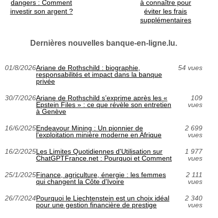
dangers : Comment
à connaître pour
investir son argent ?
éviter les frais
supplémentaires
Dernières nouvelles banque-en-ligne.lu.
01/8/2026
Ariane de Rothschild : biographie,
54 vues
responsabilités et impact dans la banque
privée
30/7/2026
Ariane de Rothschild s’exprime après les «
109
Epstein Files » : ce que révèle son entretien
vues
à Genève
16/6/2025
Endeavour Mining : Un pionnier de
2 699
l'exploitation minière moderne en Afrique
vues
16/2/2025
Les Limites Quotidiennes d'Utilisation sur
1 977
ChatGPTFrance.net : Pourquoi et Comment
vues
25/1/2025
Finance, agriculture, énergie : les femmes
2 111
qui changent la Côte d'Ivoire
vues
26/7/2024
Pourquoi le Liechtenstein est un choix idéal
2 340
pour une gestion financière de prestige
vues