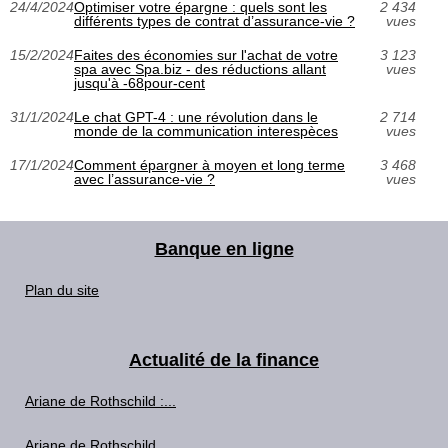
24/4/2024
Optimiser votre épargne : quels sont les
2 434
différents types de contrat d’assurance-vie ?
vues
15/2/2024
Faites des économies sur l'achat de votre
3 123
spa avec Spa.biz - des réductions allant
vues
jusqu'à -68pour-cent
31/1/2024
Le chat GPT-4 : une révolution dans le
2 714
monde de la communication interespèces
vues
17/1/2024
Comment épargner à moyen et long terme
3 468
avec l’assurance-vie ?
vues
Banque en ligne
Plan du site
Actualité de la finance
Ariane de Rothschild :...
Ariane de Rothschild...