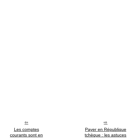
Les comptes
Payer en République
courants sont en
tchèque : les astuces