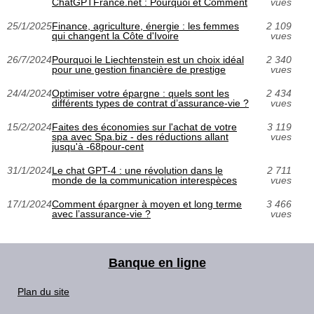
ChatGPTFrance.net : Pourquoi et Comment
vues
25/1/2025
Finance, agriculture, énergie : les femmes
2 109
qui changent la Côte d'Ivoire
vues
26/7/2024
Pourquoi le Liechtenstein est un choix idéal
2 340
pour une gestion financière de prestige
vues
24/4/2024
Optimiser votre épargne : quels sont les
2 434
différents types de contrat d’assurance-vie ?
vues
15/2/2024
Faites des économies sur l'achat de votre
3 119
spa avec Spa.biz - des réductions allant
vues
jusqu'à -68pour-cent
31/1/2024
Le chat GPT-4 : une révolution dans le
2 711
monde de la communication interespèces
vues
17/1/2024
Comment épargner à moyen et long terme
3 466
avec l’assurance-vie ?
vues
Banque en ligne
Plan du site