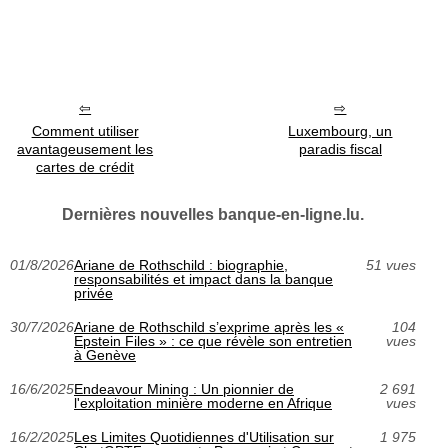
Comment utiliser
Luxembourg, un
avantageusement les
paradis fiscal
cartes de crédit
Dernières nouvelles banque-en-ligne.lu.
01/8/2026
Ariane de Rothschild : biographie,
51 vues
responsabilités et impact dans la banque
privée
30/7/2026
Ariane de Rothschild s’exprime après les «
104
Epstein Files » : ce que révèle son entretien
vues
à Genève
16/6/2025
Endeavour Mining : Un pionnier de
2 691
l'exploitation minière moderne en Afrique
vues
16/2/2025
Les Limites Quotidiennes d'Utilisation sur
1 975