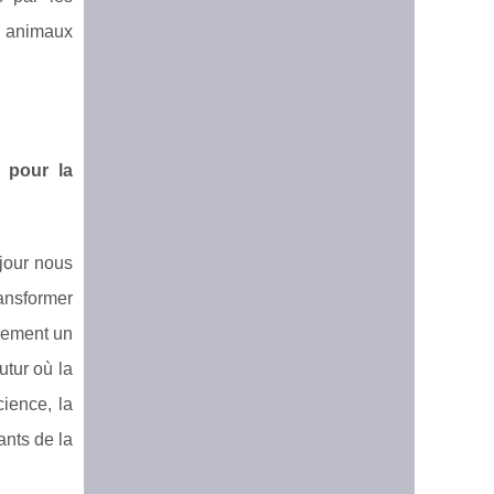
s animaux
s pour la
jour nous
ansformer
ulement un
utur où la
ience, la
ants de la