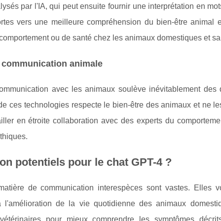
sés par l'IA, qui peut ensuite fournir une interprétation en mo
rtes vers une meilleure compréhension du bien-être animal et
e comportement ou de santé chez les animaux domestiques et s
la communication animale
 la communication avec les animaux soulève inévitablement des
on de ces technologies respecte le bien-être des animaux et ne le
iller en étroite collaboration avec des experts du comporteme
thiques.
on potentiels pour le chat GPT-4 ?
matière de communication interespèces sont vastes. Elles v
 à l'amélioration de la vie quotidienne des animaux domesti
es vétérinaires pour mieux comprendre les symptômes décrit