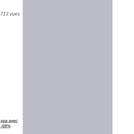
 713 vues
 spa avec
à -68%