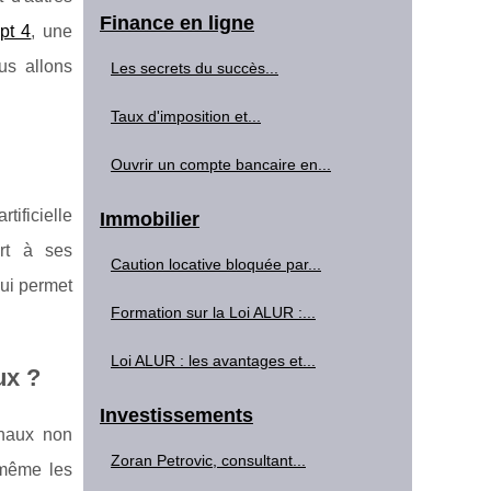
Finance en ligne
pt 4
, une
us allons
Les secrets du succès...
Taux d'imposition et...
Ouvrir un compte bancaire en...
tificielle
Immobilier
rt à ses
Caution locative bloquée par...
lui permet
Formation sur la Loi ALUR :...
Loi ALUR : les avantages et...
ux ?
Investissements
gnaux non
Zoran Petrovic, consultant...
 même les