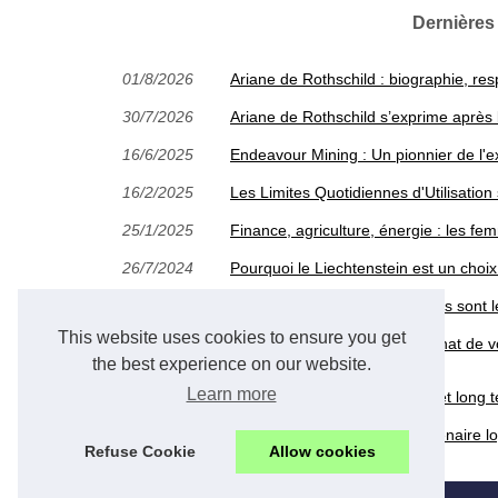
Dernières
01/8/2026
Ariane de Rothschild : biographie, res
30/7/2026
Ariane de Rothschild s’exprime après 
16/6/2025
Endeavour Mining : Un pionnier de l'e
16/2/2025
Les Limites Quotidiennes d'Utilisati
25/1/2025
Finance, agriculture, énergie : les fe
26/7/2024
Pourquoi le Liechtenstein est un choix
24/4/2024
Optimiser votre épargne : quels sont l
This website uses cookies to ensure you get
15/2/2024
Faites des économies sur l'achat de v
cent
the best experience on our website.
Learn more
17/1/2024
Comment épargner à moyen et long te
20/12/2023
ETXE LOGISTIKA : votre partenaire lo
Refuse Cookie
Allow cookies