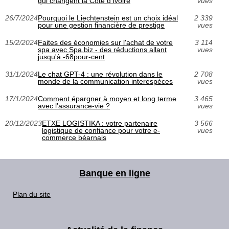
qui changent la Côte d'Ivoire
vues
26/7/2024
Pourquoi le Liechtenstein est un choix idéal
2 339
pour une gestion financière de prestige
vues
15/2/2024
Faites des économies sur l'achat de votre
3 114
spa avec Spa.biz - des réductions allant
vues
jusqu'à -68pour-cent
31/1/2024
Le chat GPT-4 : une révolution dans le
2 708
monde de la communication interespèces
vues
17/1/2024
Comment épargner à moyen et long terme
3 465
avec l’assurance-vie ?
vues
20/12/2023
ETXE LOGISTIKA : votre partenaire
3 566
logistique de confiance pour votre e-
vues
commerce béarnais
Banque en ligne
Plan du site