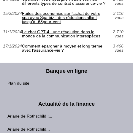
différents types de contrat d’assurance-vie ?
vues
15/2/2024
Faites des économies sur l'achat de votre
3 116
spa avec Spa.biz - des réductions allant
vues
jusqu'à -68pour-cent
31/1/2024
Le chat GPT-4 : une révolution dans le
2 710
monde de la communication interespèces
vues
17/1/2024
Comment épargner à moyen et long terme
3 466
avec l’assurance-vie ?
vues
Banque en ligne
Plan du site
Actualité de la finance
Ariane de Rothschild :...
Ariane de Rothschild...