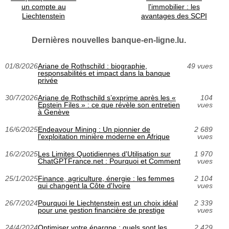
un compte au
l'immobilier : les
Liechtenstein
avantages des SCPI
Dernières nouvelles banque-en-ligne.lu.
01/8/2026
Ariane de Rothschild : biographie,
49 vues
responsabilités et impact dans la banque
privée
30/7/2026
Ariane de Rothschild s’exprime après les «
104
Epstein Files » : ce que révèle son entretien
vues
à Genève
16/6/2025
Endeavour Mining : Un pionnier de
2 689
l'exploitation minière moderne en Afrique
vues
16/2/2025
Les Limites Quotidiennes d'Utilisation sur
1 970
ChatGPTFrance.net : Pourquoi et Comment
vues
25/1/2025
Finance, agriculture, énergie : les femmes
2 104
qui changent la Côte d'Ivoire
vues
26/7/2024
Pourquoi le Liechtenstein est un choix idéal
2 339
pour une gestion financière de prestige
vues
24/4/2024
Optimiser votre épargne : quels sont les
2 429