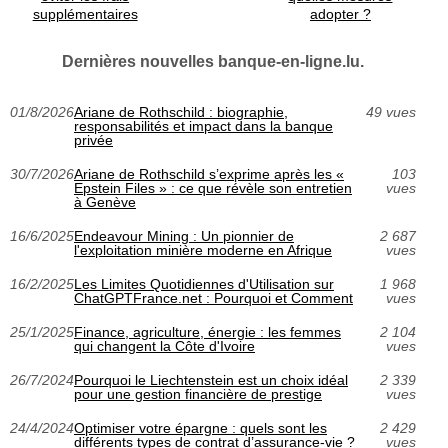
supplémentaires
adopter ?
Dernières nouvelles banque-en-ligne.lu.
01/8/2026
Ariane de Rothschild : biographie,
49 vues
responsabilités et impact dans la banque
privée
30/7/2026
Ariane de Rothschild s’exprime après les «
103
Epstein Files » : ce que révèle son entretien
vues
à Genève
16/6/2025
Endeavour Mining : Un pionnier de
2 687
l'exploitation minière moderne en Afrique
vues
16/2/2025
Les Limites Quotidiennes d'Utilisation sur
1 968
ChatGPTFrance.net : Pourquoi et Comment
vues
25/1/2025
Finance, agriculture, énergie : les femmes
2 104
qui changent la Côte d'Ivoire
vues
26/7/2024
Pourquoi le Liechtenstein est un choix idéal
2 339
pour une gestion financière de prestige
vues
24/4/2024
Optimiser votre épargne : quels sont les
2 429
différents types de contrat d’assurance-vie ?
vues