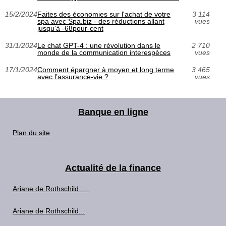
15/2/2024
Faites des économies sur l'achat de votre
3 114
spa avec Spa.biz - des réductions allant
vues
jusqu'à -68pour-cent
31/1/2024
Le chat GPT-4 : une révolution dans le
2 710
monde de la communication interespèces
vues
17/1/2024
Comment épargner à moyen et long terme
3 465
avec l’assurance-vie ?
vues
Banque en ligne
Plan du site
Actualité de la finance
Ariane de Rothschild :...
Ariane de Rothschild...