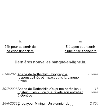
24h pour se sortir de
5 étapes pour sortir
sa crise financière
d’une crise financière
Dernières nouvelles banque-en-ligne.lu.
01/8/2026
Ariane de Rothschild : biographie,
58 vues
responsabilités et impact dans la banque
privée
30/7/2026
Ariane de Rothschild s’exprime après les «
116
Epstein Files » : ce que révèle son entretien
vues
à Genève
16/6/2025
Endeavour Mining : Un pionnier de
2 704