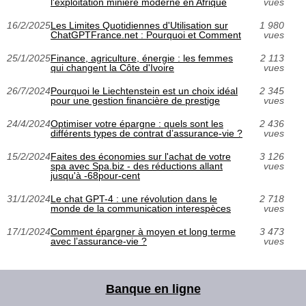
l'exploitation minière moderne en Afrique
vues
16/2/2025
Les Limites Quotidiennes d'Utilisation sur
1 980
ChatGPTFrance.net : Pourquoi et Comment
vues
25/1/2025
Finance, agriculture, énergie : les femmes
2 113
qui changent la Côte d'Ivoire
vues
26/7/2024
Pourquoi le Liechtenstein est un choix idéal
2 345
pour une gestion financière de prestige
vues
24/4/2024
Optimiser votre épargne : quels sont les
2 436
différents types de contrat d’assurance-vie ?
vues
15/2/2024
Faites des économies sur l'achat de votre
3 126
spa avec Spa.biz - des réductions allant
vues
jusqu'à -68pour-cent
31/1/2024
Le chat GPT-4 : une révolution dans le
2 718
monde de la communication interespèces
vues
17/1/2024
Comment épargner à moyen et long terme
3 473
avec l’assurance-vie ?
vues
Banque en ligne