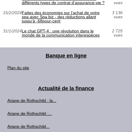
différents types de contrat d’assurance-vie ?
vues
15/2/2024
Faites des économies sur l'achat de votre
3 136
spa avec Spa.biz - des réductions allant
vues
jusqu'à -68pour-cent
31/1/2024
Le chat GPT-4 : une révolution dans le
2 725
monde de la communication interespèces
vues
Banque en ligne
Plan du site
Actualité de la finance
Ariane de Rothschild : la...
Ariane de Rothschild :...
Ariane de Rothschild...