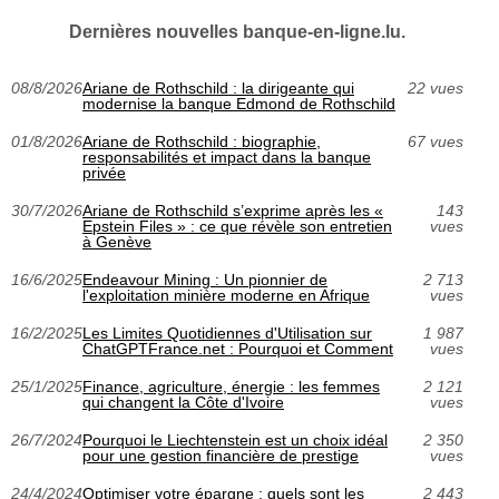
Dernières nouvelles banque-en-ligne.lu.
08/8/2026
Ariane de Rothschild : la dirigeante qui
22 vues
modernise la banque Edmond de Rothschild
01/8/2026
Ariane de Rothschild : biographie,
67 vues
responsabilités et impact dans la banque
privée
30/7/2026
Ariane de Rothschild s’exprime après les «
143
Epstein Files » : ce que révèle son entretien
vues
à Genève
16/6/2025
Endeavour Mining : Un pionnier de
2 713
l'exploitation minière moderne en Afrique
vues
16/2/2025
Les Limites Quotidiennes d'Utilisation sur
1 987
ChatGPTFrance.net : Pourquoi et Comment
vues
25/1/2025
Finance, agriculture, énergie : les femmes
2 121
qui changent la Côte d'Ivoire
vues
26/7/2024
Pourquoi le Liechtenstein est un choix idéal
2 350
pour une gestion financière de prestige
vues
24/4/2024
Optimiser votre épargne : quels sont les
2 443