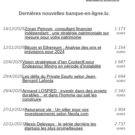
Dernières nouvelles banque-en-ligne.lu.
14/12/2025
Zoran Petrovic, consultant financier
1 173
indépendant : une stratégie patrimoniale sur
vues
mesure pour votre patrimoine
12/11/2025
Bitcoin et Ethereum : Analyse des prix et
1 154
prévisions pour 2024
vues
22/6/2025
Vision stratégique d'Ian Cockerill pour
1 687
Endeavour Mining en période d'instabilité
vues
29/4/2025
Les défis du Private Equity selon Jean-
1 694
Bernard Lafonta
vues
29/4/2025
Armand LOSPIED : investir dans des projets
2 342
durables... et dans l’homme qui sait les
vues
construire
27/12/2024
Assurance vie : Un pilier pour vos
1 904
investissements selon Neofa.com
vues
22/11/2023
Alexis Delevaux : le génie derrière les
2 737
startups les plus prometteuses
vues